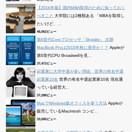
【2016年版】国内MBA取得のために知っておく
べきこと
大学院には2種類ある 「MBAを取得し
たいけど、...
46,062ビュー
第6世代Coreプロセッサ「Skylake」 次期
MacBook Proは2015年秋に発売か！？
Appleが
第5世代CPU Broadwellを見...
37,472ビュー
起業家に大学中退が多い理由 世界の有名中退
起業家10名
世界の有名中退起業家10名 現在通
っている経営大...
37,288ビュー
MacでWindows版オフィスを使う方法
Appleが
販売しているMacintosh コンピ...
33,595ビュー