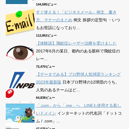
144,585ビュー
すぐ使える！「ビジネスメール」例文、書き
方、マナーのまとめ
例文 挨拶の定型句 ・いつ
もお世話になっており...
112,862ビュー
【体験談】飛蚊症レーザー治療を受けました
2017年6月の某日、都内のある眼科で飛蚊症の
レー...
72,470ビュー
【データでみる】プロ野球人気球団ランキング
2023年最新版
日本プロ野球の12球団のうち、
人気のあるチームはど...
64,838ビュー
「.com」から「.me」へ LINEも使用する新し
いドメイン
インターネットの代名詞「ドットコ
ム / .com」...
47,075ビュー