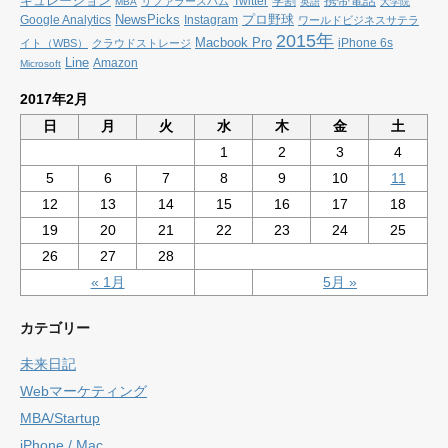
キュレーション
携帯電話
Twitter
学割
リファラースパム
MBA
英語
大学院
NewsPicks
プロ野球
Google Analytics
Instagram
ワールドビジネスサテラ
2015年
Macbook Pro
iPhone 6s
イト（WBS）
クラウドストレージ
Line
Amazon
Microsoft
2017年2月
日
月
火
水
木
金
土
1
2
3
4
5
6
7
8
9
10
11
12
13
14
15
16
17
18
19
20
21
22
23
24
25
26
27
28
« 1月
5月 »
カテゴリー
未来日記
Webマーケティング
MBA/Startup
iPhone / Mac