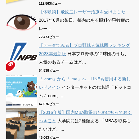
112,863ビュー
【体験談】飛蚊症レーザー治療を受けました
2017年6月の某日、都内のある眼科で飛蚊症の
レー...
72,473ビュー
【データでみる】プロ野球人気球団ランキング
2023年最新版
日本プロ野球の12球団のうち、
人気のあるチームはど...
64,838ビュー
「.com」から「.me」へ LINEも使用する新し
いドメイン
インターネットの代名詞「ドットコ
ム / .com」...
47,076ビュー
【2016年版】国内MBA取得のために知っておく
べきこと
大学院には2種類ある 「MBAを取得し
たいけど、...
46,063ビュー