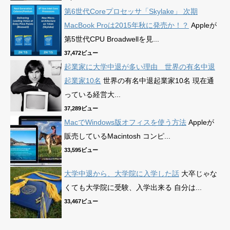
第6世代Coreプロセッサ「Skylake」 次期
MacBook Proは2015年秋に発売か！？
Appleが
第5世代CPU Broadwellを見...
37,472ビュー
起業家に大学中退が多い理由 世界の有名中退
起業家10名
世界の有名中退起業家10名 現在通
っている経営大...
37,289ビュー
MacでWindows版オフィスを使う方法
Appleが
販売しているMacintosh コンピ...
33,595ビュー
大学中退から、大学院に入学した話
大卒じゃな
くても大学院に受験、入学出来る 自分は...
33,467ビュー