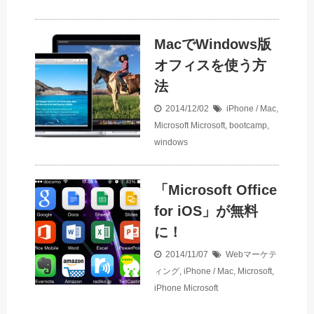
MacでWindows版
オフィスを使う方
法
2014/12/02
iPhone / Mac
,
Microsoft
Microsoft
,
bootcamp
,
windows
「Microsoft Office
for iOS」が無料
に！
2014/11/07
Webマーケテ
ィング
,
iPhone / Mac
,
Microsoft
,
iPhone
Microsoft