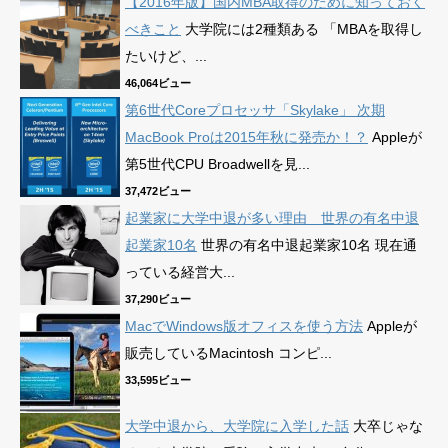
【2016年版】国内MBA取得のために知っておく
べきこと
大学院には2種類ある 「MBAを取得し
たいけど、...
46,064ビュー
第6世代Coreプロセッサ「Skylake」 次期
MacBook Proは2015年秋に発売か！？
Appleが
第5世代CPU Broadwellを見...
37,472ビュー
起業家に大学中退が多い理由 世界の有名中退
起業家10名
世界の有名中退起業家10名 現在通
っている経営大...
37,290ビュー
MacでWindows版オフィスを使う方法
Appleが
販売しているMacintosh コンピ...
33,595ビュー
大学中退から、大学院に入学した話
大卒じゃな