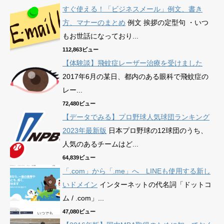
すぐ使える！「ビジネスメール」例文、書き
方、マナーのまとめ
例文 挨拶の定型句 ・いつ
もお世話になっており...
112,863ビュー
【体験談】飛蚊症レーザー治療を受けました
2017年6月の某日、都内のある眼科で飛蚊症の
レー...
72,480ビュー
【データでみる】プロ野球人気球団ランキング
2023年最新版
日本プロ野球の12球団のうち、
人気のあるチームはど...
64,839ビュー
「.com」から「.me」へ LINEも使用する新し
いドメイン
インターネットの代名詞「ドットコ
ム / .com」...
47,080ビュー