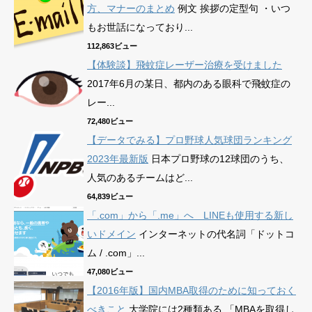
方、マナーのまとめ
例文 挨拶の定型句 ・いつ
もお世話になっており...
112,863ビュー
【体験談】飛蚊症レーザー治療を受けました
2017年6月の某日、都内のある眼科で飛蚊症の
レー...
72,480ビュー
【データでみる】プロ野球人気球団ランキング
2023年最新版
日本プロ野球の12球団のうち、
人気のあるチームはど...
64,839ビュー
「.com」から「.me」へ LINEも使用する新し
いドメイン
インターネットの代名詞「ドットコ
ム / .com」...
47,080ビュー
【2016年版】国内MBA取得のために知っておく
べきこと
大学院には2種類ある 「MBAを取得し