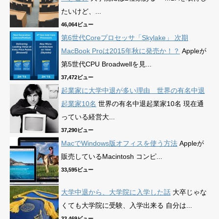
たいけど、...
46,064ビュー
第6世代Coreプロセッサ「Skylake」 次期
MacBook Proは2015年秋に発売か！？
Appleが
第5世代CPU Broadwellを見...
37,472ビュー
起業家に大学中退が多い理由 世界の有名中退
起業家10名
世界の有名中退起業家10名 現在通
っている経営大...
37,290ビュー
MacでWindows版オフィスを使う方法
Appleが
販売しているMacintosh コンピ...
33,595ビュー
大学中退から、大学院に入学した話
大卒じゃな
くても大学院に受験、入学出来る 自分は...
33,469ビュー