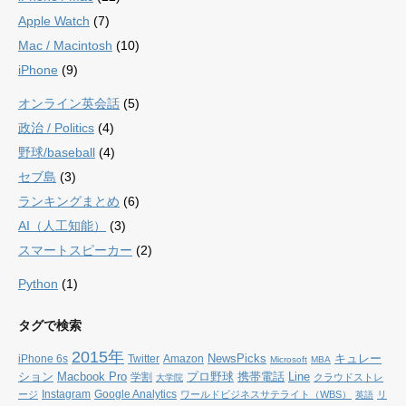
Apple Watch
(7)
Mac / Macintosh
(10)
iPhone
(9)
オンライン英会話
(5)
政治 / Politics
(4)
野球/baseball
(4)
セブ島
(3)
ランキングまとめ
(6)
AI（人工知能）
(3)
スマートスピーカー
(2)
Python
(1)
タグで検索
2015年
NewsPicks
キュレー
iPhone 6s
Twitter
Amazon
Microsoft
MBA
ション
Macbook Pro
プロ野球
携帯電話
Line
学割
クラウドストレ
大学院
Instagram
Google Analytics
ージ
ワールドビジネスサテライト（WBS）
リ
英語