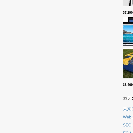
37,2
33,4
カテ
未来
We
SEO
EC 