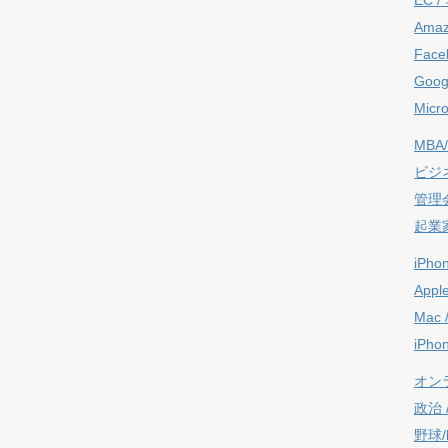
Ama
Face
Goog
Micro
MBA/
ビジ
管理
起業
iPho
Appl
Mac 
iPho
オン
政治 / 
野球/b