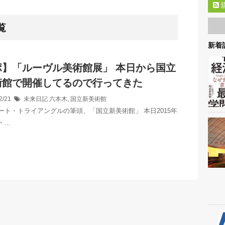
覧
新着記
ポ】「ルーヴル美術館展」 本日から国立
術館で開催してるので行ってきた
2/21
未来日記
六本木
,
国立新美術館
ート・トライアングルの筆頭、「国立新美術館」 本日2015年
か …