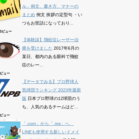
ル」例文、書き方、マナーの
まとめ
例文 挨拶の定型句 ・い
つもお世話になっており...
863ビュー
【体験談】飛蚊症レーザー治
療を受けました
2017年6月の
某日、都内のある眼科で飛蚊
症のレー...
75ビュー
【データでみる】プロ野球人
気球団ランキング 2023年最新
版
日本プロ野球の12球団のう
ち、人気のあるチームはど...
39ビュー
「.com」から「.me」へ
LINEも使用する新しいドメイ