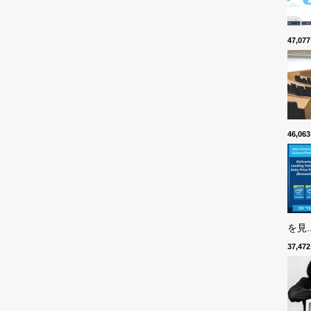
47,0
46,0
を見..
37,4