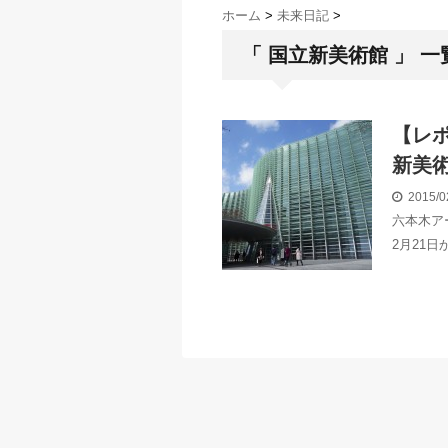
ホーム
>
未来日記
>
「 国立新美術館 」 一
【レ
新美
2015/0
六本木ア
2月21日