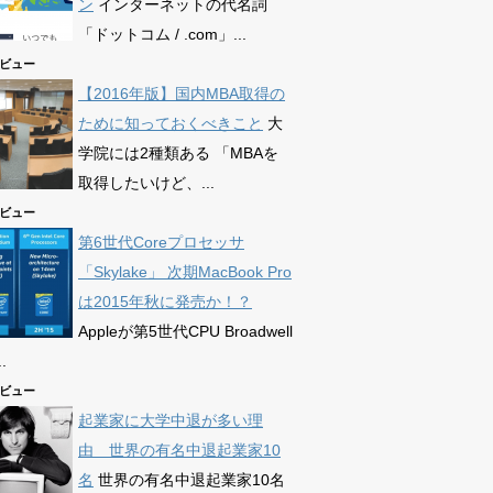
ン
インターネットの代名詞
「ドットコム / .com」...
77ビュー
【2016年版】国内MBA取得の
ために知っておくべきこと
大
学院には2種類ある 「MBAを
取得したいけど、...
63ビュー
第6世代Coreプロセッサ
「Skylake」 次期MacBook Pro
は2015年秋に発売か！？
Appleが第5世代CPU Broadwell
.
72ビュー
起業家に大学中退が多い理
由 世界の有名中退起業家10
名
世界の有名中退起業家10名