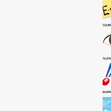
112,
72,4
64,8