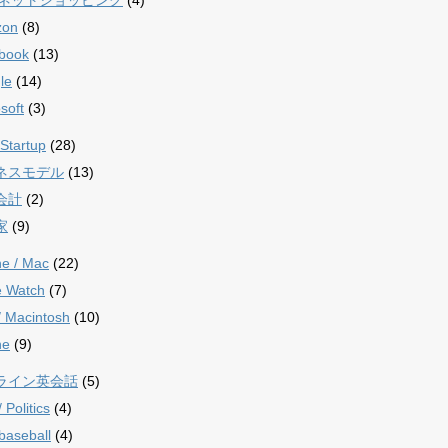
zon
(8)
book
(13)
le
(14)
soft
(3)
Startup
(28)
ネスモデル
(13)
会計
(2)
家
(9)
ne / Mac
(22)
e Watch
(7)
/ Macintosh
(10)
ne
(9)
ライン英会話
(5)
Politics
(4)
aseball
(4)