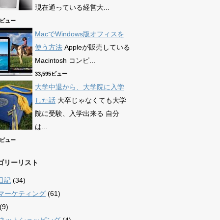
現在通っている経営大...
90ビュー
MacでWindows版オフィスを
使う方法
Appleが販売している
Macintosh コンピ...
33,595ビュー
大学中退から、大学院に入学
した話
大卒じゃなくても大学
院に受験、入学出来る 自分
は...
69ビュー
ゴリーリスト
日記
(34)
bマーケティング
(61)
(9)
/ ネットショッピング
(4)