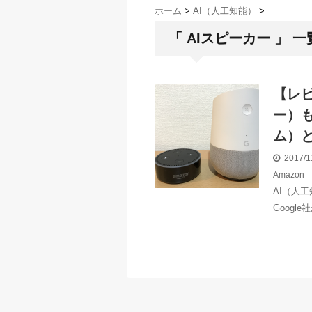
ホーム
>
AI（人工知能）
>
「 AIスピーカー 」 一
【レビ
ー）も
ム）
2017/1
Amazon
AI（人
Google