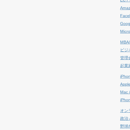
Ama
Face
Goog
Micro
MBA/
ビジ
管理
起業
iPho
Appl
Mac 
iPho
オン
政治 / 
野球/b