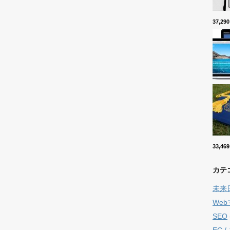
37,2
33,4
カテ
未来
We
SEO
EC 