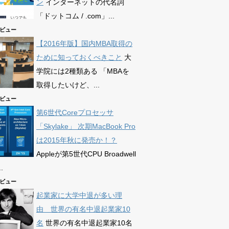
ン
インターネットの代名詞
「ドットコム / .com」...
78ビュー
【2016年版】国内MBA取得の
ために知っておくべきこと
大
学院には2種類ある 「MBAを
取得したいけど、...
63ビュー
第6世代Coreプロセッサ
「Skylake」 次期MacBook Pro
は2015年秋に発売か！？
Appleが第5世代CPU Broadwell
.
72ビュー
起業家に大学中退が多い理
由 世界の有名中退起業家10
名
世界の有名中退起業家10名