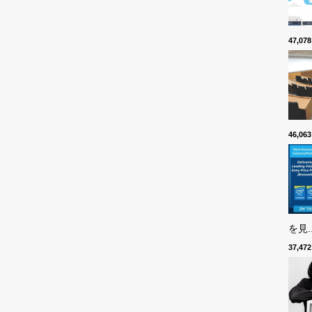
47,0
46,0
を見..
37,4