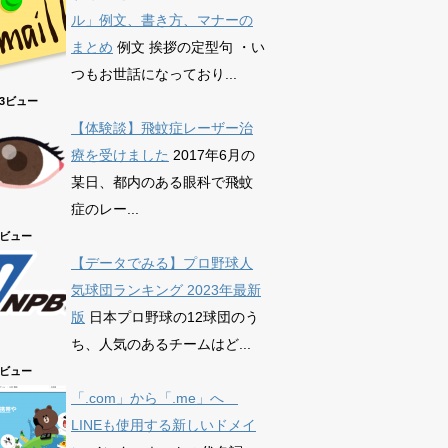
ル」例文、書き方、マナーの
まとめ
例文 挨拶の定型句 ・い
つもお世話になっており...
863ビュー
【体験談】飛蚊症レーザー治
療を受けました
2017年6月の
某日、都内のある眼科で飛蚊
症のレー...
79ビュー
【データでみる】プロ野球人
気球団ランキング 2023年最新
版
日本プロ野球の12球団のう
ち、人気のあるチームはど...
39ビュー
「.com」から「.me」へ
LINEも使用する新しいドメイ