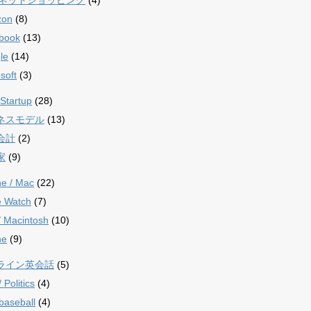
zon
(8)
book
(13)
le
(14)
soft
(3)
Startup
(28)
ネスモデル
(13)
会計
(2)
家
(9)
ne / Mac
(22)
e Watch
(7)
/ Macintosh
(10)
ne
(9)
ライン英会話
(5)
Politics
(4)
aseball
(4)