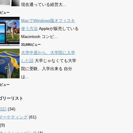
現在通っている経営大...
90ビュー
MacでWindows版オフィスを
使う方法
Appleが販売している
Macintosh コンピ...
33,595ビュー
大学中退から、大学院に入学
した話
大卒じゃなくても大学
院に受験、入学出来る 自分
は...
69ビュー
ゴリーリスト
日記
(34)
bマーケティング
(61)
(9)
/ ネットショッピング
(4)