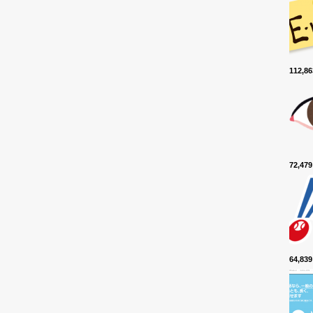
112,
72,4
64,8