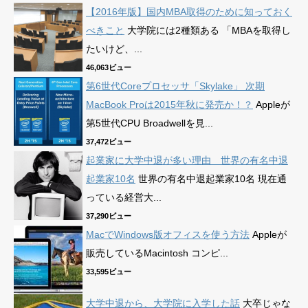
【2016年版】国内MBA取得のために知っておく
べきこと
大学院には2種類ある 「MBAを取得し
たいけど、...
46,063ビュー
第6世代Coreプロセッサ「Skylake」 次期
MacBook Proは2015年秋に発売か！？
Appleが
第5世代CPU Broadwellを見...
37,472ビュー
起業家に大学中退が多い理由 世界の有名中退
起業家10名
世界の有名中退起業家10名 現在通
っている経営大...
37,290ビュー
MacでWindows版オフィスを使う方法
Appleが
販売しているMacintosh コンピ...
33,595ビュー
大学中退から、大学院に入学した話
大卒じゃな