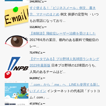
144,593ビュー
すぐ使える！「ビジネスメール」例文、書き
方、マナーのまとめ
例文 挨拶の定型句 ・いつ
もお世話になっており...
112,863ビュー
【体験談】飛蚊症レーザー治療を受けました
2017年6月の某日、都内のある眼科で飛蚊症の
レー...
72,478ビュー
【データでみる】プロ野球人気球団ランキング
2023年最新版
日本プロ野球の12球団のうち、
人気のあるチームはど...
64,839ビュー
「.com」から「.me」へ LINEも使用する新し
いドメイン
インターネットの代名詞「ドットコ
ム / .com」...
47,078ビュー