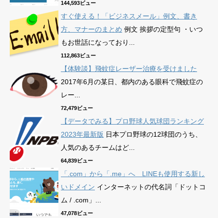
144,593ビュー
すぐ使える！「ビジネスメール」例文、書き
方、マナーのまとめ
例文 挨拶の定型句 ・いつ
もお世話になっており...
112,863ビュー
【体験談】飛蚊症レーザー治療を受けました
2017年6月の某日、都内のある眼科で飛蚊症の
レー...
72,479ビュー
【データでみる】プロ野球人気球団ランキング
2023年最新版
日本プロ野球の12球団のうち、
人気のあるチームはど...
64,839ビュー
「.com」から「.me」へ LINEも使用する新し
いドメイン
インターネットの代名詞「ドットコ
ム / .com」...
47,078ビュー