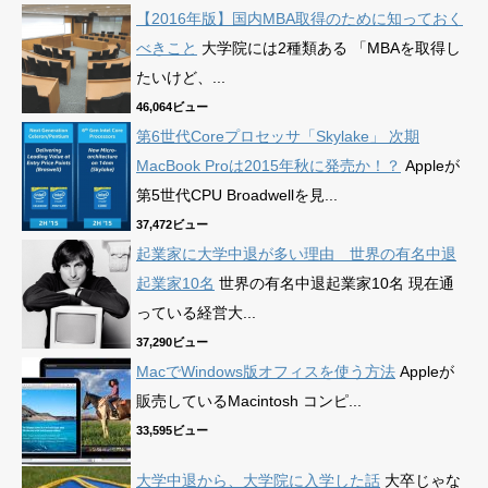
【2016年版】国内MBA取得のために知っておく
べきこと
大学院には2種類ある 「MBAを取得し
たいけど、...
46,064ビュー
第6世代Coreプロセッサ「Skylake」 次期
MacBook Proは2015年秋に発売か！？
Appleが
第5世代CPU Broadwellを見...
37,472ビュー
起業家に大学中退が多い理由 世界の有名中退
起業家10名
世界の有名中退起業家10名 現在通
っている経営大...
37,290ビュー
MacでWindows版オフィスを使う方法
Appleが
販売しているMacintosh コンピ...
33,595ビュー
大学中退から、大学院に入学した話
大卒じゃな