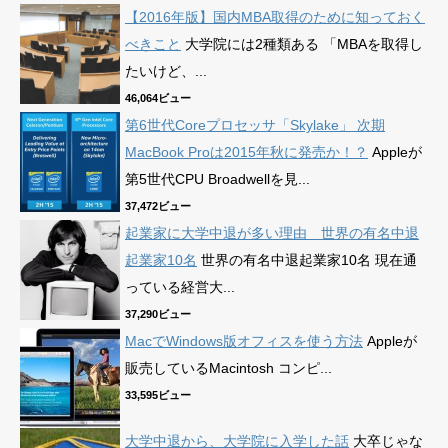
【2016年版】国内MBA取得のために知っておく
べきこと
大学院には2種類ある 「MBAを取得し
たいけど、...
46,064ビュー
第6世代Coreプロセッサ「Skylake」 次期
MacBook Proは2015年秋に発売か！？
Appleが
第5世代CPU Broadwellを見...
37,472ビュー
起業家に大学中退が多い理由 世界の有名中退
起業家10名
世界の有名中退起業家10名 現在通
っている経営大...
37,290ビュー
MacでWindows版オフィスを使う方法
Appleが
販売しているMacintosh コンピ...
33,595ビュー
大学中退から、大学院に入学した話
大卒じゃな