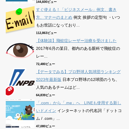
144,600ビュー
すぐ使える！「ビジネスメール」例文、書き
方、マナーのまとめ
例文 挨拶の定型句 ・いつ
もお世話になっており...
112,863ビュー
【体験談】飛蚊症レーザー治療を受けました
2017年6月の某日、都内のある眼科で飛蚊症の
レー...
72,480ビュー
【データでみる】プロ野球人気球団ランキング
2023年最新版
日本プロ野球の12球団のうち、
人気のあるチームはど...
64,839ビュー
「.com」から「.me」へ LINEも使用する新し
いドメイン
インターネットの代名詞「ドットコ
ム / .com」...
47,080ビュー