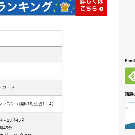
Feed
トカード
話題
レッスン（講師1対生徒1～4）
時～13時45分
時45分