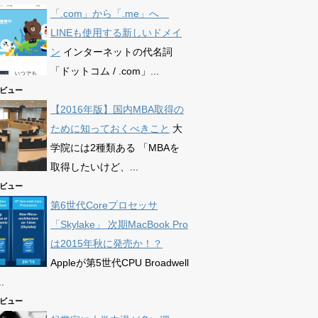
「.com」から「.me」へ
LINEも使用する新しいドメイ
ン
インターネットの代名詞
「ドットコム / .com」...
76ビュー
【2016年版】国内MBA取得の
ために知っておくべきこと
大
学院には2種類ある 「MBAを
取得したいけど、...
63ビュー
第6世代Coreプロセッサ
「Skylake」 次期MacBook Pro
は2015年秋に発売か！？
Appleが第5世代CPU Broadwell
.
72ビュー