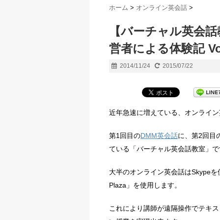
ホーム
>
オンライン英会話
>
【バーチャル英会話
営者による体験記 Vol
2014/11/24
2015/07/22
近年急速に増えている、オンライン
第1回目の
DMM英会話
に、第2回目
ている「バーチャル英会話教室」で
大半のオンライン英会話はSkypeを
Plaza」を使用します。
これにより講師が遠隔操作でテキス