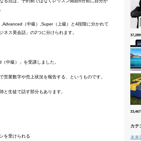
なる点は、予約制ではなくレッスン開始5分前に自分が
。
級）,Advanced（中級）,Super（上級）と4段階に分かれて
ジネス英会話」の2つに分けられます。
37,2
ed（中級）」を受講しました。
で営業数字や売上状況を報告する、というものです。
師と生徒で話す部分もあります。
33,4
カテ
ンを受けられる
未来