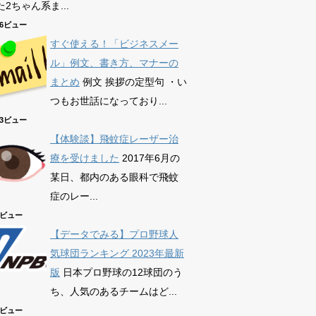
2ちゃん系ま...
586ビュー
すぐ使える！「ビジネスメー
ル」例文、書き方、マナーの
まとめ
例文 挨拶の定型句 ・い
つもお世話になっており...
863ビュー
【体験談】飛蚊症レーザー治
療を受けました
2017年6月の
某日、都内のある眼科で飛蚊
症のレー...
74ビュー
【データでみる】プロ野球人
気球団ランキング 2023年最新
版
日本プロ野球の12球団のう
ち、人気のあるチームはど...
38ビュー