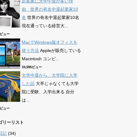
起業家に大学中退が多い理
由 世界の有名中退起業家10
名
世界の有名中退起業家10名
現在通っている経営大...
89ビュー
MacでWindows版オフィスを
使う方法
Appleが販売している
Macintosh コンピ...
33,595ビュー
大学中退から、大学院に入学
した話
大卒じゃなくても大学
院に受験、入学出来る 自分
は...
67ビュー
ゴリーリスト
日記
(34)