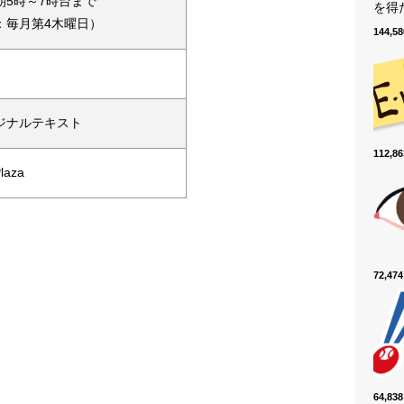
朝5時～7時台まで
を得た
：毎月第4木曜日）
144,
ジナルテキスト
112,
laza
72,4
64,8