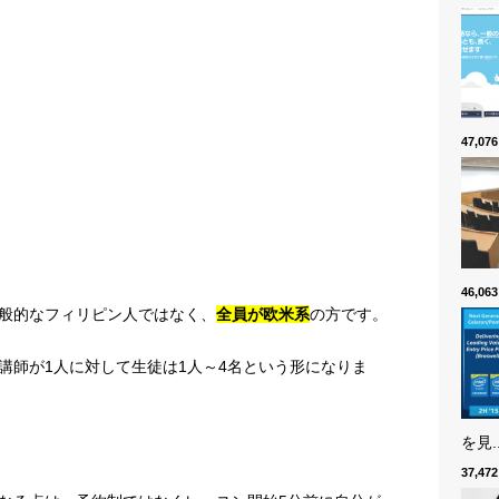
47,0
46,0
般的なフィリピン人ではなく、
全員が欧米系
の方です。
講師が1人に対して生徒は1人～4名という形になりま
を見..
37,4