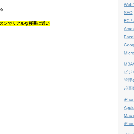
We
る
SEO
EC 
スンでリアルな授業に近い
Ama
Face
Goog
Micro
MBA/
ビジ
管理
起業
iPho
Appl
Mac 
iPho