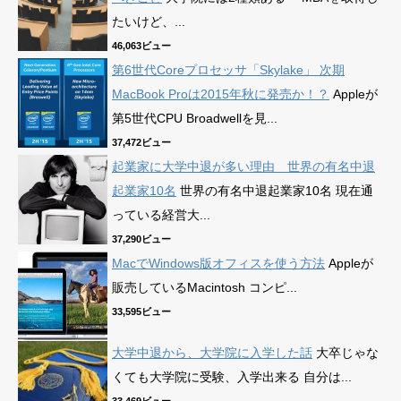
たいけど、...
46,063ビュー
第6世代Coreプロセッサ「Skylake」 次期
MacBook Proは2015年秋に発売か！？
Appleが
第5世代CPU Broadwellを見...
37,472ビュー
起業家に大学中退が多い理由 世界の有名中退
起業家10名
世界の有名中退起業家10名 現在通
っている経営大...
37,290ビュー
MacでWindows版オフィスを使う方法
Appleが
販売しているMacintosh コンピ...
33,595ビュー
大学中退から、大学院に入学した話
大卒じゃな
くても大学院に受験、入学出来る 自分は...
33,469ビュー