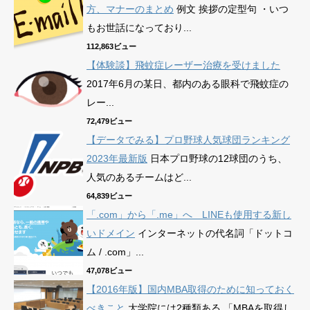
方、マナーのまとめ
例文 挨拶の定型句 ・いつ
もお世話になっており...
112,863ビュー
【体験談】飛蚊症レーザー治療を受けました
2017年6月の某日、都内のある眼科で飛蚊症の
レー...
72,479ビュー
【データでみる】プロ野球人気球団ランキング
2023年最新版
日本プロ野球の12球団のうち、
人気のあるチームはど...
64,839ビュー
「.com」から「.me」へ LINEも使用する新し
いドメイン
インターネットの代名詞「ドットコ
ム / .com」...
47,078ビュー
【2016年版】国内MBA取得のために知っておく
べきこと
大学院には2種類ある 「MBAを取得し