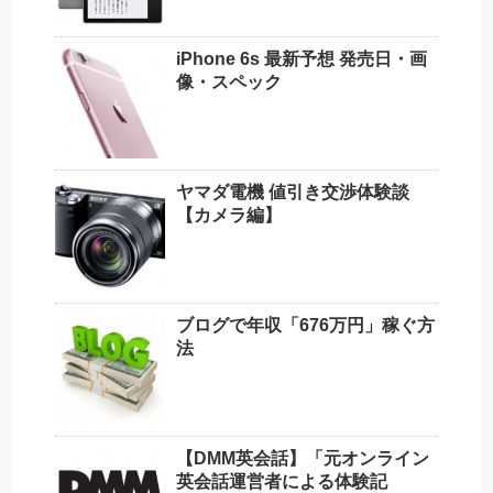
iPhone 6s 最新予想 発売日・画
像・スペック
ヤマダ電機 値引き交渉体験談
【カメラ編】
ブログで年収「676万円」稼ぐ方
法
【DMM英会話】「元オンライン
英会話運営者による体験記