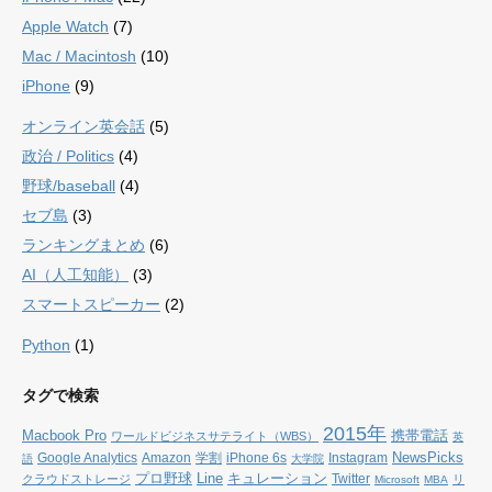
Apple Watch
(7)
Mac / Macintosh
(10)
iPhone
(9)
オンライン英会話
(5)
政治 / Politics
(4)
野球/baseball
(4)
セブ島
(3)
ランキングまとめ
(6)
AI（人工知能）
(3)
スマートスピーカー
(2)
Python
(1)
タグで検索
2015年
Macbook Pro
携帯電話
ワールドビジネスサテライト（WBS）
英
NewsPicks
Google Analytics
Amazon
学割
iPhone 6s
Instagram
語
大学院
プロ野球
Line
キュレーション
Twitter
クラウドストレージ
リ
Microsoft
MBA