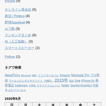
iPhone
(9)
オンライン英会話
(5)
政治 / Politics
(4)
野球/baseball
(4)
セブ島
(3)
ランキングまとめ
(6)
AI（人工知能）
(3)
スマートスピーカー
(2)
Python
(1)
タグで検索
NewsPicks
Macbook Pro
プロ野
Amazon
リファラースパム
Microsoft
MBA
2015年
球
Line
携
iPhone 6s
ワールドビジネスサテライト（WBS）
英語
帯電話
Instagram
Twitter
Google Analytics
学割
クラウドストレージ
大学院
キュレーション
2026年8月
日
月
火
水
木
金
土