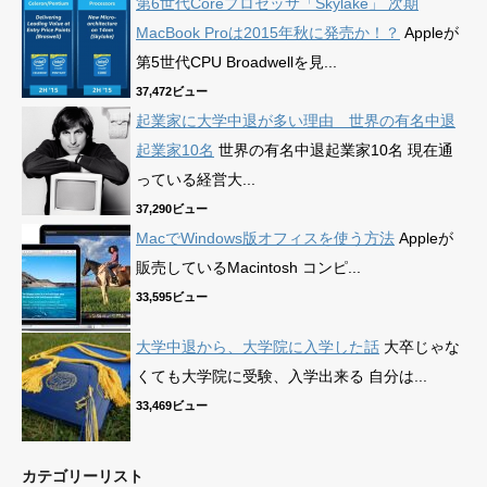
第6世代Coreプロセッサ「Skylake」 次期
MacBook Proは2015年秋に発売か！？
Appleが
第5世代CPU Broadwellを見...
37,472ビュー
起業家に大学中退が多い理由 世界の有名中退
起業家10名
世界の有名中退起業家10名 現在通
っている経営大...
37,290ビュー
MacでWindows版オフィスを使う方法
Appleが
販売しているMacintosh コンピ...
33,595ビュー
大学中退から、大学院に入学した話
大卒じゃな
くても大学院に受験、入学出来る 自分は...
33,469ビュー
カテゴリーリスト