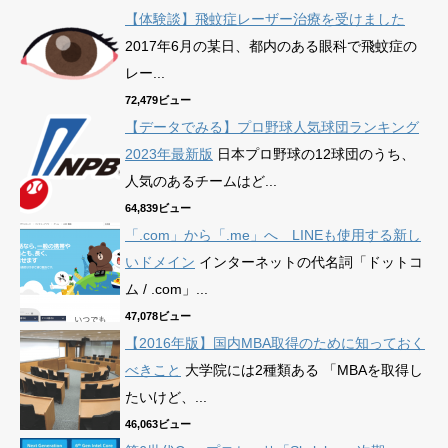
【体験談】飛蚊症レーザー治療を受けました
2017年6月の某日、都内のある眼科で飛蚊症の
レー...
72,479ビュー
【データでみる】プロ野球人気球団ランキング
2023年最新版
日本プロ野球の12球団のうち、
人気のあるチームはど...
64,839ビュー
「.com」から「.me」へ LINEも使用する新し
いドメイン
インターネットの代名詞「ドットコ
ム / .com」...
47,078ビュー
【2016年版】国内MBA取得のために知っておく
べきこと
大学院には2種類ある 「MBAを取得し
たいけど、...
46,063ビュー