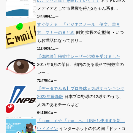
のアクセス数」を晒していく！！
ネットの巨大
メディアとして市民権を得た2ちゃん系ま...
144,589ビュー
すぐ使える！「ビジネスメール」例文、書き
方、マナーのまとめ
例文 挨拶の定型句 ・いつ
もお世話になっており...
112,863ビュー
【体験談】飛蚊症レーザー治療を受けました
2017年6月の某日、都内のある眼科で飛蚊症の
レー...
72,475ビュー
【データでみる】プロ野球人気球団ランキング
2023年最新版
日本プロ野球の12球団のうち、
人気のあるチームはど...
64,839ビュー
「.com」から「.me」へ LINEも使用する新し
いドメイン
インターネットの代名詞「ドットコ