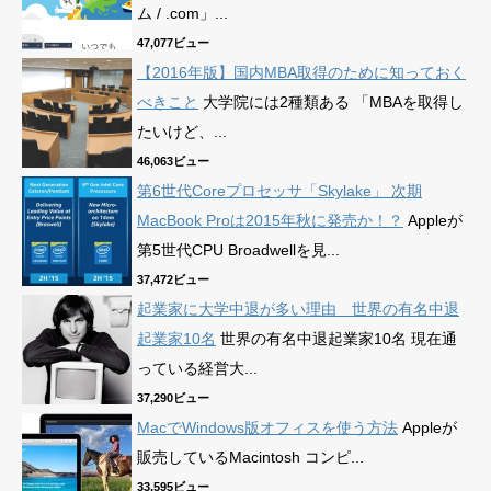
ム / .com」...
47,077ビュー
【2016年版】国内MBA取得のために知っておく
べきこと
大学院には2種類ある 「MBAを取得し
たいけど、...
46,063ビュー
第6世代Coreプロセッサ「Skylake」 次期
MacBook Proは2015年秋に発売か！？
Appleが
第5世代CPU Broadwellを見...
37,472ビュー
起業家に大学中退が多い理由 世界の有名中退
起業家10名
世界の有名中退起業家10名 現在通
っている経営大...
37,290ビュー
MacでWindows版オフィスを使う方法
Appleが
販売しているMacintosh コンピ...
33,595ビュー