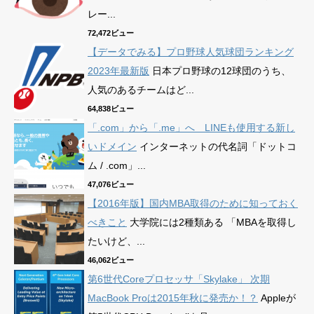
レー...
72,472ビュー
【データでみる】プロ野球人気球団ランキング
2023年最新版
日本プロ野球の12球団のうち、
人気のあるチームはど...
64,838ビュー
「.com」から「.me」へ LINEも使用する新し
いドメイン
インターネットの代名詞「ドットコ
ム / .com」...
47,076ビュー
【2016年版】国内MBA取得のために知っておく
べきこと
大学院には2種類ある 「MBAを取得し
たいけど、...
46,062ビュー
第6世代Coreプロセッサ「Skylake」 次期
MacBook Proは2015年秋に発売か！？
Appleが