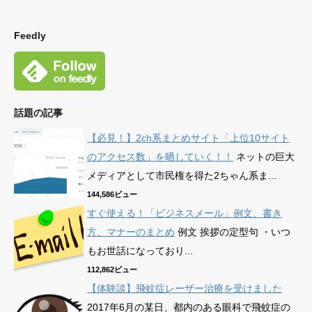
Feedly
話題の記事
【必見！】2ch系まとめサイト「上位10サイト
のアクセス数」を晒していく！！
ネットの巨大
メディアとして市民権を得た2ちゃん系ま...
144,586ビュー
すぐ使える！「ビジネスメール」例文、書き
方、マナーのまとめ
例文 挨拶の定型句 ・いつ
もお世話になっており...
112,862ビュー
【体験談】飛蚊症レーザー治療を受けました
2017年6月の某日、都内のある眼科で飛蚊症の