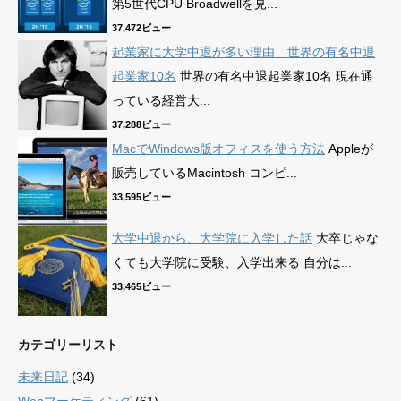
第5世代CPU Broadwellを見...
37,472ビュー
起業家に大学中退が多い理由 世界の有名中退
起業家10名
世界の有名中退起業家10名 現在通
っている経営大...
37,288ビュー
MacでWindows版オフィスを使う方法
Appleが
販売しているMacintosh コンピ...
33,595ビュー
大学中退から、大学院に入学した話
大卒じゃな
くても大学院に受験、入学出来る 自分は...
33,465ビュー
カテゴリーリスト
未来日記
(34)
Webマーケティング
(61)