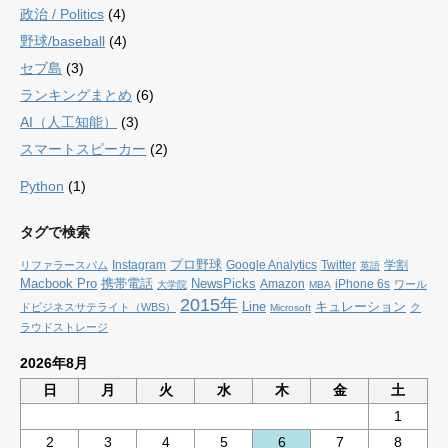
政治 / Politics
(4)
野球/baseball
(4)
セブ島
(3)
ランキングまとめ
(6)
AI（人工知能）
(3)
スマートスピーカー
(2)
Python
(1)
タグで検索
プロ野球
Instagram
Google Analytics
Twitter
学割
リファラースパム
英語
Macbook Pro
携帯電話
NewsPicks
Amazon
iPhone 6s
ワール
大学院
MBA
2015年
Line
キュレーション
ドビジネスサテライト（WBS）
ク
Microsoft
ラウドストレージ
2026年8月
日
月
火
水
木
金
土
1
2
3
4
5
6
7
8