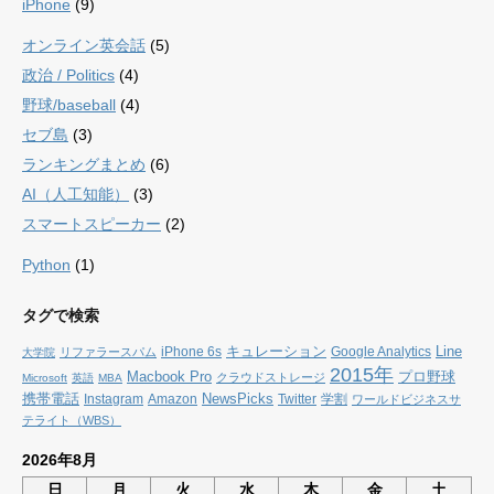
iPhone
(9)
オンライン英会話
(5)
政治 / Politics
(4)
野球/baseball
(4)
セブ島
(3)
ランキングまとめ
(6)
AI（人工知能）
(3)
スマートスピーカー
(2)
Python
(1)
タグで検索
キュレーション
Line
iPhone 6s
Google Analytics
リファラースパム
大学院
2015年
Macbook Pro
プロ野球
クラウドストレージ
Microsoft
英語
MBA
携帯電話
NewsPicks
Instagram
Amazon
Twitter
学割
ワールドビジネスサ
テライト（WBS）
2026年8月
日
月
火
水
木
金
土