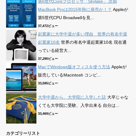
第6世代Coreプロセッサ「Skylake」 次期
MacBook Proは2015年秋に発売か！？
Appleが
第5世代CPU Broadwellを見...
37,472ビュー
起業家に大学中退が多い理由 世界の有名中退
起業家10名
世界の有名中退起業家10名 現在通
っている経営大...
37,290ビュー
MacでWindows版オフィスを使う方法
Appleが
販売しているMacintosh コンピ...
33,595ビュー
大学中退から、大学院に入学した話
大卒じゃな
くても大学院に受験、入学出来る 自分は...
33,469ビュー
カテゴリーリスト