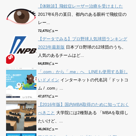
【体験談】飛蚊症レーザー治療を受けました
2017年6月の某日、都内のある眼科で飛蚊症の
レー...
72,475ビュー
【データでみる】プロ野球人気球団ランキング
2023年最新版
日本プロ野球の12球団のうち、
人気のあるチームはど...
64,839ビュー
「.com」から「.me」へ LINEも使用する新し
いドメイン
インターネットの代名詞「ドットコ
ム / .com」...
47,077ビュー
【2016年版】国内MBA取得のために知っておく
べきこと
大学院には2種類ある 「MBAを取得し
たいけど、...
46,063ビュー