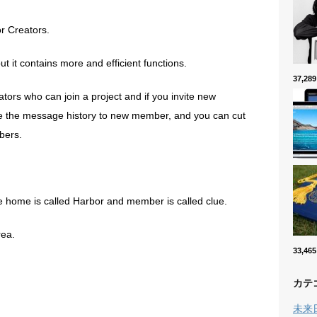
or Creators.
ut it contains more and efficient functions.
37,2
tors who can join a project and if you invite new
e the message history to new member, and you can cut
bers.
he home is called Harbor and member is called clue.
rea.
33,4
カテ
未来