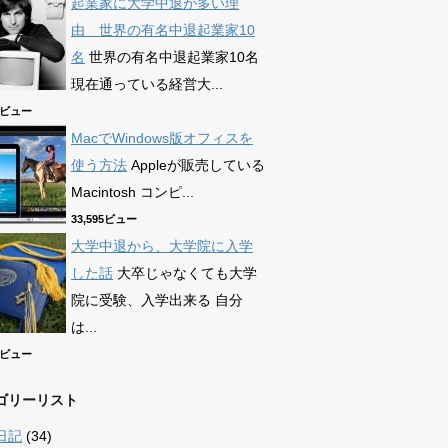
起業家に大学中退が多い理
由 世界の有名中退起業家10
名
世界の有名中退起業家10名
現在通っている経営大...
89ビュー
MacでWindows版オフィスを
使う方法
Appleが販売している
Macintosh コンピ...
33,595ビュー
大学中退から、大学院に入学
した話
大卒じゃなくても大学
院に受験、入学出来る 自分
は...
65ビュー
ゴリーリスト
日記
(34)