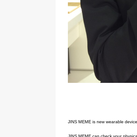
JINS MEME is new wearable device
JINS MEME can check your physical 