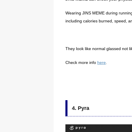
Wearing JINS MEME during running o
including calories burned, speed, a
They look like normal glassed not l
Check more info
here
.
4. Pyra