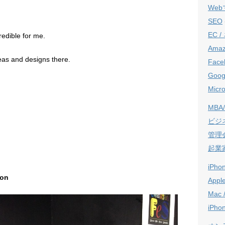
We
SEO
EC 
redible for me.
Ama
eas and designs there.
Face
Goog
Micro
MBA/
ビジ
管理
起業
iPho
ion
Appl
Mac 
iPho