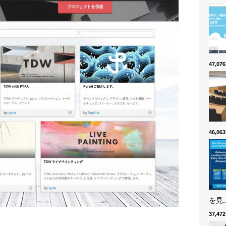
47,0
46,0
を見..
37,4