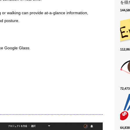
を得た
144,
r walking can provide at-a-glance information,
nd posture.
ike Google Glass.
112,
72,4
64,8