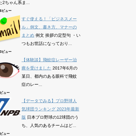
2ちゃん系ま...
586ビュー
すぐ使える！「ビジネスメー
ル」例文、書き方、マナーの
まとめ
例文 挨拶の定型句 ・い
つもお世話になっており...
863ビュー
【体験談】飛蚊症レーザー治
療を受けました
2017年6月の
某日、都内のある眼科で飛蚊
症のレー...
73ビュー
【データでみる】プロ野球人
気球団ランキング 2023年最新
版
日本プロ野球の12球団のう
ち、人気のあるチームはど...
38ビュー