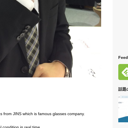
Feed
話題
s from JINS which is famous glasses company.
condition in real time.