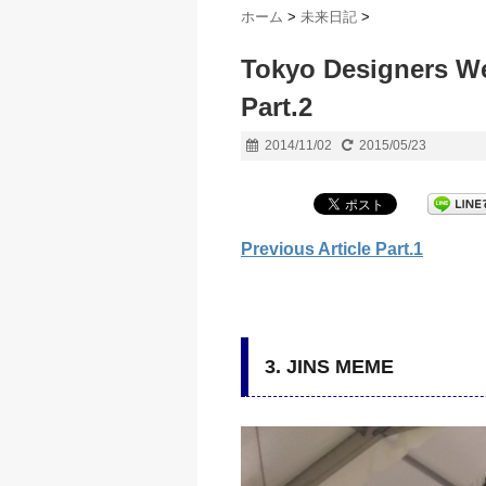
ホーム
>
未来日記
>
Tokyo Designers W
Part.2
2014/11/02
2015/05/23
Previous Article Part.1
3. JINS MEME