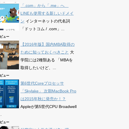
「.com」から「.me」へ
LINEも使用する新しいドメイ
ン
インターネットの代名詞
「ドットコム / .com」...
76ビュー
【2016年版】国内MBA取得の
ために知っておくべきこと
大
学院には2種類ある 「MBAを
取得したいけど、...
63ビュー
第6世代Coreプロセッサ
「Skylake」 次期MacBook Pro
は2015年秋に発売か！？
Appleが第5世代CPU Broadwell
.
72ビュー