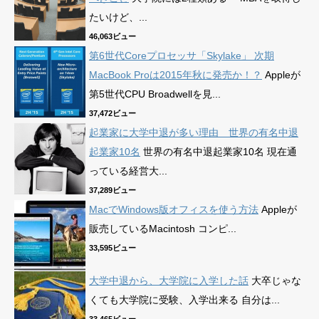
たいけど、...
46,063ビュー
第6世代Coreプロセッサ「Skylake」 次期
MacBook Proは2015年秋に発売か！？
Appleが
第5世代CPU Broadwellを見...
37,472ビュー
起業家に大学中退が多い理由 世界の有名中退
起業家10名
世界の有名中退起業家10名 現在通
っている経営大...
37,289ビュー
MacでWindows版オフィスを使う方法
Appleが
販売しているMacintosh コンピ...
33,595ビュー
大学中退から、大学院に入学した話
大卒じゃな
くても大学院に受験、入学出来る 自分は...
33,465ビュー