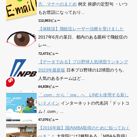
方、マナーのまとめ
例文 挨拶の定型句 ・いつ
もお世話になっており...
112,863ビュー
【体験談】飛蚊症レーザー治療を受けました
2017年6月の某日、都内のある眼科で飛蚊症の
レー...
72,473ビュー
【データでみる】プロ野球人気球団ランキング
2023年最新版
日本プロ野球の12球団のうち、
人気のあるチームはど...
64,838ビュー
「.com」から「.me」へ LINEも使用する新し
いドメイン
インターネットの代名詞「ドットコ
ム / .com」...
47,076ビュー
【2016年版】国内MBA取得のために知っておく
べきこと
大学院には2種類ある 「MBAを取得し