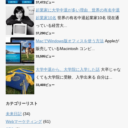
37,472ビュー
起業家に大学中退が多い理由 世界の有名中退
起業家10名
世界の有名中退起業家10名 現在通
っている経営大...
37,290ビュー
MacでWindows版オフィスを使う方法
Appleが
販売しているMacintosh コンピ...
33,595ビュー
大学中退から、大学院に入学した話
大卒じゃな
くても大学院に受験、入学出来る 自分は...
33,469ビュー
カテゴリーリスト
未来日記
(34)
Webマーケティング
(61)