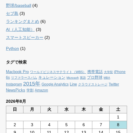
野球/baseball
(4)
セブ島
(3)
ランキングまとめ
(6)
AI（人工知能）
(3)
スマートスピーカー
(2)
Python
(1)
タグで検索
Macbook Pro
携帯電話
iPhone
ワールドビジネスサテライト（WBS）
大学院
キュレーション
プロ野球
6s
リファラースパム
Microsoft
英語
MBA
2015年
Line
Instagram
Google Analytics
Twitter
クラウドストレージ
NewsPicks
学割
Amazon
2026年8月
日
月
火
水
木
金
土
1
2
3
4
5
6
7
8
9
10
11
12
13
14
15