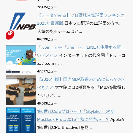
72,475ビュー
【データでみる】プロ野球人気球団ランキング
2023年最新版
日本プロ野球の12球団のうち、
人気のあるチームはど...
64,839ビュー
「.com」から「.me」へ LINEも使用する新し
いドメイン
インターネットの代名詞「ドットコ
ム / .com」...
47,077ビュー
【2016年版】国内MBA取得のために知っておく
べきこと
大学院には2種類ある 「MBAを取得し
たいけど、...
46,063ビュー
第6世代Coreプロセッサ「Skylake」 次期
MacBook Proは2015年秋に発売か！？
Appleが
第5世代CPU Broadwellを見...