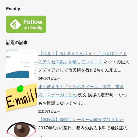
Feedly
話題の記事
【必見！】2ch系まとめサイト「上位10サイト
のアクセス数」を晒していく！！
ネットの巨大
メディアとして市民権を得た2ちゃん系ま...
144,589ビュー
すぐ使える！「ビジネスメール」例文、書き
方、マナーのまとめ
例文 挨拶の定型句 ・いつ
もお世話になっており...
112,863ビュー
【体験談】飛蚊症レーザー治療を受けました
2017年6月の某日、都内のある眼科で飛蚊症の
レー...