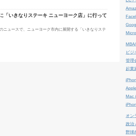
Ama
に「いきなりステーキ ニューヨーク店」に行って
Face
Goog
日付けのニュースで、ニューヨーク市内に展開する「いきなりステ
Micro
MBA/
ビジ
管理
起業
iPho
Appl
Mac 
iPho
オン
政治 / 
野球/b