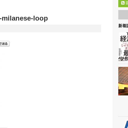
e-milanese-loop
新着記