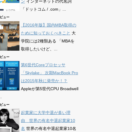
ン
インターネットの代名詞
「ドットコム / .com」...
77ビュー
【2016年版】国内MBA取得の
ために知っておくべきこと
大
学院には2種類ある 「MBAを
取得したいけど、...
63ビュー
第6世代Coreプロセッサ
「Skylake」 次期MacBook Pro
は2015年秋に発売か！？
Appleが第5世代CPU Broadwell
.
72ビュー
起業家に大学中退が多い理
由 世界の有名中退起業家10
名
世界の有名中退起業家10名