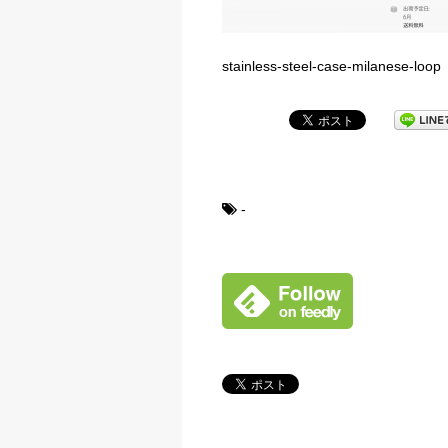
stainless-steel-case-milanese-loop
-