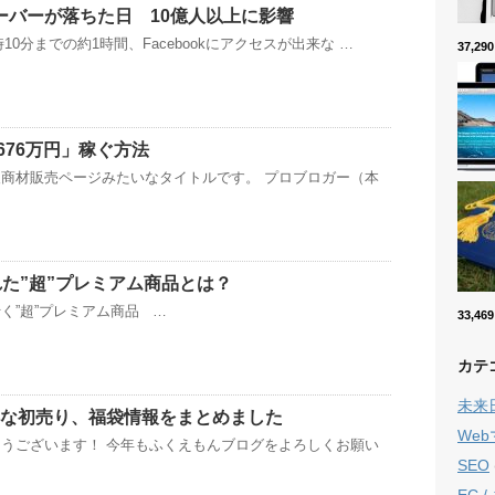
のサーバーが落ちた日 10億人以上に影響
時10分までの約1時間、Facebookにアクセスが出来な …
37,2
676万円」稼ぐ方法
商材販売ページみたいなタイトルです。 プロブロガー（本
れた”超”プレミアム商品とは？
く”超”プレミアム商品 …
33,4
カテ
未来
お得な初売り、福袋情報をまとめました
We
うございます！ 今年もふくえもんブログをよろしくお願い
SEO
EC 