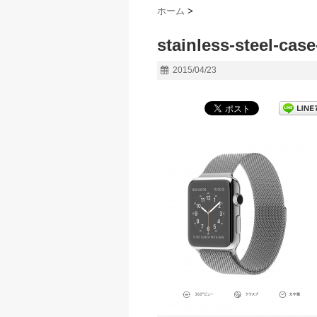
ホーム
>
stainless-steel-cas
2015/04/23