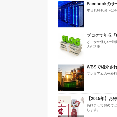
Facebook
本日15時10分〜16
ブログで年収「
どこかの怪しい情報
人が名乗 …
WBSで紹介さ
プレミアムの先を行
【2015年】
あけましておめでと
します。 …