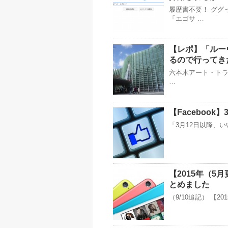
履歴書不要！ ググ
「エゴサ …
【レポ】「ルー
るので行ってき
六本木アート・トラ
…
【Faceboo
「3月12日以降、い
【2015年（
とめました
（9/10追記） 【