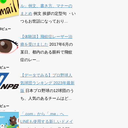
ル」例文、書き方、マナーの
まとめ
例文 挨拶の定型句 ・い
つもお世話になっており...
863ビュー
【体験談】飛蚊症レーザー治
療を受けました
2017年6月の
某日、都内のある眼科で飛蚊
症のレー...
75ビュー
【データでみる】プロ野球人
気球団ランキング 2023年最新
版
日本プロ野球の12球団のう
ち、人気のあるチームはど...
39ビュー
「.com」から「.me」へ
LINEも使用する新しいドメイ