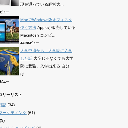
現在通っている経営大...
90ビュー
MacでWindows版オフィスを
使う方法
Appleが販売している
Macintosh コンピ...
33,595ビュー
大学中退から、大学院に入学
した話
大卒じゃなくても大学
院に受験、入学出来る 自分
は...
69ビュー
ゴリーリスト
日記
(34)
bマーケティング
(61)
(9)
/ ネットショッピング
(4)