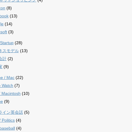
zon
(8)
book
(13)
le
(14)
soft
(3)
Startup
(28)
ネスモデル
(13)
会計
(2)
家
(9)
ne / Mac
(22)
e Watch
(7)
/ Macintosh
(10)
ne
(9)
ライン英会話
(5)
Politics
(4)
aseball
(4)