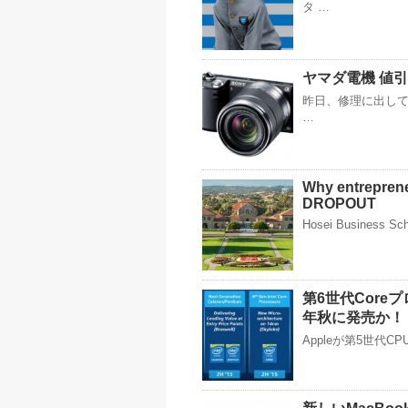
タ …
ヤマダ電機 値
昨日、修理に出して
…
Why entrepren
DROPOUT
Hosei Business Sch
第6世代Coreプロ
年秋に発売か！
Appleが第5世代CP