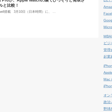
k Proが、Apple Watchの裏でひっそりと発表さ
ルと比較！
Ama
adwell搭載 3月10日（日本時間）に、 …
Face
Goog
Micro
MBA/
ビジ
管理
起業
iPho
Appl
Mac 
iPho
オン
政治 / 
野球/b