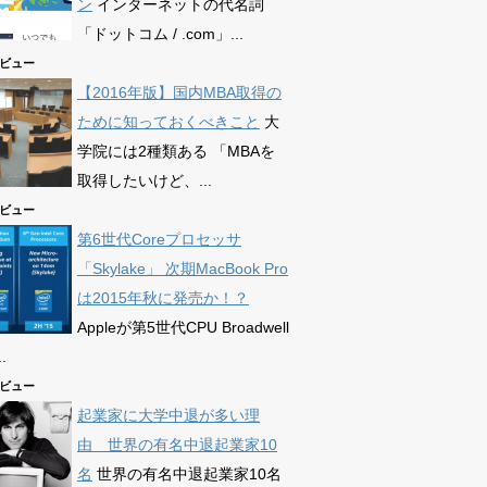
ン
インターネットの代名詞
「ドットコム / .com」...
78ビュー
【2016年版】国内MBA取得の
ために知っておくべきこと
大
学院には2種類ある 「MBAを
取得したいけど、...
63ビュー
第6世代Coreプロセッサ
「Skylake」 次期MacBook Pro
は2015年秋に発売か！？
Appleが第5世代CPU Broadwell
.
72ビュー
起業家に大学中退が多い理
由 世界の有名中退起業家10
名
世界の有名中退起業家10名