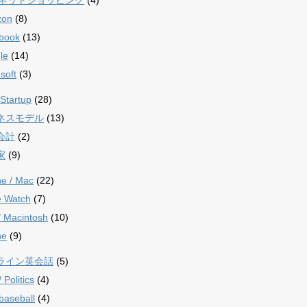
zon
(8)
book
(13)
le
(14)
soft
(3)
Startup
(28)
ネスモデル
(13)
会計
(2)
家
(9)
ne / Mac
(22)
e Watch
(7)
/ Macintosh
(10)
ne
(9)
ライン英会話
(5)
Politics
(4)
aseball
(4)