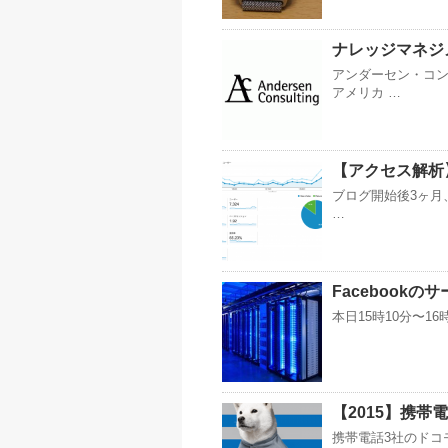
ナレッジマネジ
アンダーセン・コン
アメリカ …
【アクセス解析】20
ブログ開始後3ヶ月
…
Facebook
本日15時10分〜16
【2015】携
携帯電話3社のドコ