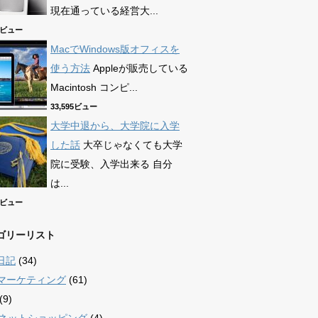
現在通っている経営大...
90ビュー
MacでWindows版オフィスを
使う方法
Appleが販売している
Macintosh コンピ...
33,595ビュー
大学中退から、大学院に入学
した話
大卒じゃなくても大学
院に受験、入学出来る 自分
は...
69ビュー
ゴリーリスト
日記
(34)
bマーケティング
(61)
(9)
/ ネットショッピング
(4)