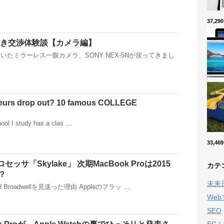
37,2
引き交渉体験談【カメラ編】
いたミラーレス一眼カメラ、SONY NEX-5Nが戻ってきまし
eurs drop out? 10 famous COLLEGE
ool I study has a clas …
33,4
セッサ「Skylake」 次期MacBook Proは2015
カテ
？
未来
U Broadwellを見送った理由 Appleのフラッ …
We
SEO
EC 