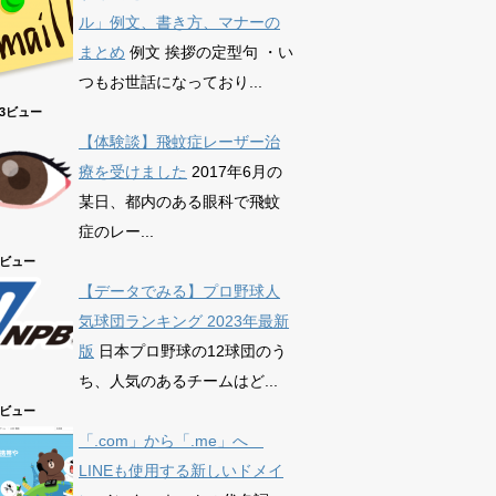
ル」例文、書き方、マナーの
まとめ
例文 挨拶の定型句 ・い
つもお世話になっており...
863ビュー
【体験談】飛蚊症レーザー治
療を受けました
2017年6月の
某日、都内のある眼科で飛蚊
症のレー...
79ビュー
【データでみる】プロ野球人
気球団ランキング 2023年最新
版
日本プロ野球の12球団のう
ち、人気のあるチームはど...
39ビュー
「.com」から「.me」へ
LINEも使用する新しいドメイ