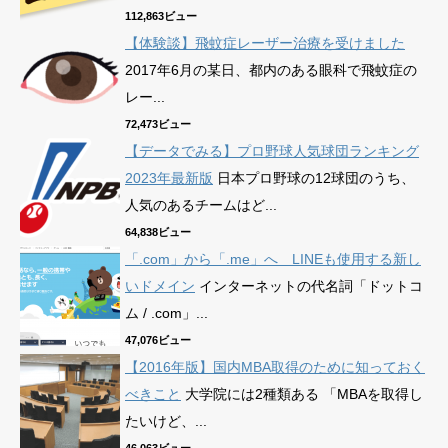
112,863ビュー
【体験談】飛蚊症レーザー治療を受けました
2017年6月の某日、都内のある眼科で飛蚊症の
レー...
72,473ビュー
【データでみる】プロ野球人気球団ランキング
2023年最新版
日本プロ野球の12球団のうち、
人気のあるチームはど...
64,838ビュー
「.com」から「.me」へ LINEも使用する新し
いドメイン
インターネットの代名詞「ドットコ
ム / .com」...
47,076ビュー
【2016年版】国内MBA取得のために知っておく
べきこと
大学院には2種類ある 「MBAを取得し
たいけど、...
46,063ビュー