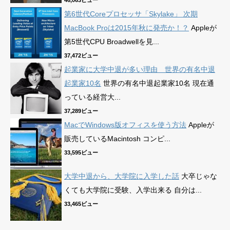
第6世代Coreプロセッサ「Skylake」 次期
MacBook Proは2015年秋に発売か！？
Appleが
第5世代CPU Broadwellを見...
37,472ビュー
起業家に大学中退が多い理由 世界の有名中退
起業家10名
世界の有名中退起業家10名 現在通
っている経営大...
37,289ビュー
MacでWindows版オフィスを使う方法
Appleが
販売しているMacintosh コンピ...
33,595ビュー
大学中退から、大学院に入学した話
大卒じゃな
くても大学院に受験、入学出来る 自分は...
33,465ビュー