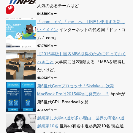
人気のあるチームはど...
64,839ビュー
「.com」から「.me」へ LINEも使用する新し
いドメイン
インターネットの代名詞「ドットコ
ム / .com」...
47,076ビュー
【2016年版】国内MBA取得のために知っておく
べきこと
大学院には2種類ある 「MBAを取得し
たいけど、...
46,063ビュー
第6世代Coreプロセッサ「Skylake」 次期
MacBook Proは2015年秋に発売か！？
Appleが
第5世代CPU Broadwellを見...
37,472ビュー
起業家に大学中退が多い理由 世界の有名中退
起業家10名
世界の有名中退起業家10名 現在通