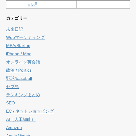
« 5月
カテゴリー
未来日記
Webマーケティング
MBA/Startup
iPhone / Mac
オンライン英会話
政治 / Politics
野球/baseball
セブ島
ランキングまとめ
SEO
EC / ネットショッピング
AI（人工知能）
Amazon
Apple Watch