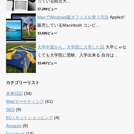
っている経営大...
37,289ビュー
MacでWindows版オフィスを使う方法
Appleが
販売しているMacintosh コンピ...
33,595ビュー
大学中退から、大学院に入学した話
大卒じゃな
くても大学院に受験、入学出来る 自分は...
33,467ビュー
カテゴリーリスト
未来日記
(34)
Webマーケティング
(61)
SEO
(9)
EC / ネットショッピング
(4)
Amazon
(8)
Facebook
(13)