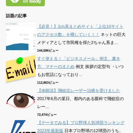
話題の記事
【必見！】2ch系まとめサイト「上位10サイト
のアクセス数」を晒していく！！
ネットの巨大
メディアとして市民権を得た2ちゃん系ま...
144,586ビュー
すぐ使える！「ビジネスメール」例文、書き
方、マナーのまとめ
例文 挨拶の定型句 ・いつ
もお世話になっており...
112,863ビュー
【体験談】飛蚊症レーザー治療を受けました
2017年6月の某日、都内のある眼科で飛蚊症の
レー...
72,474ビュー
【データでみる】プロ野球人気球団ランキング
2023年最新版
日本プロ野球の12球団のうち、