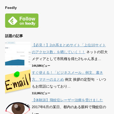
Feedly
話題の記事
【必見！】2ch系まとめサイト「上位10サイト
のアクセス数」を晒していく！！
ネットの巨大
メディアとして市民権を得た2ちゃん系ま...
144,586ビュー
すぐ使える！「ビジネスメール」例文、書き
方、マナーのまとめ
例文 挨拶の定型句 ・いつ
もお世話になっており...
112,862ビュー
【体験談】飛蚊症レーザー治療を受けました
2017年6月の某日、都内のある眼科で飛蚊症の
レー...