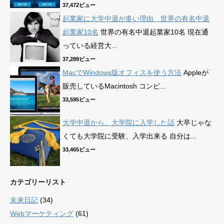
37,472ビュー
起業家に大学中退が多い理由 世界の有名中退
起業家10名
世界の有名中退起業家10名 現在通
っている経営大...
37,289ビュー
MacでWindows版オフィスを使う方法
Appleが
販売しているMacintosh コンピ...
33,595ビュー
大学中退から、大学院に入学した話
大卒じゃな
くても大学院に受験、入学出来る 自分は...
33,465ビュー
カテゴリーリスト
未来日記
(34)
Webマーケティング
(61)