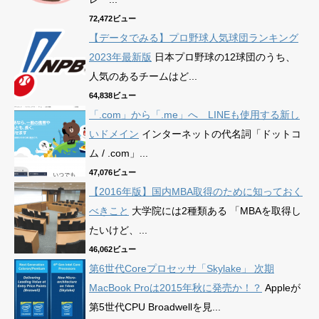
72,472ビュー
【データでみる】プロ野球人気球団ランキング
2023年最新版
日本プロ野球の12球団のうち、
人気のあるチームはど...
64,838ビュー
「.com」から「.me」へ LINEも使用する新し
いドメイン
インターネットの代名詞「ドットコ
ム / .com」...
47,076ビュー
【2016年版】国内MBA取得のために知っておく
べきこと
大学院には2種類ある 「MBAを取得し
たいけど、...
46,062ビュー
第6世代Coreプロセッサ「Skylake」 次期
MacBook Proは2015年秋に発売か！？
Appleが
第5世代CPU Broadwellを見...