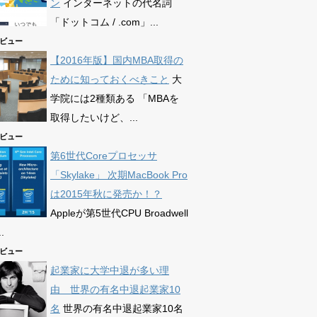
ン
インターネットの代名詞
「ドットコム / .com」...
77ビュー
【2016年版】国内MBA取得の
ために知っておくべきこと
大
学院には2種類ある 「MBAを
取得したいけど、...
63ビュー
第6世代Coreプロセッサ
「Skylake」 次期MacBook Pro
は2015年秋に発売か！？
Appleが第5世代CPU Broadwell
.
72ビュー
起業家に大学中退が多い理
由 世界の有名中退起業家10
名
世界の有名中退起業家10名