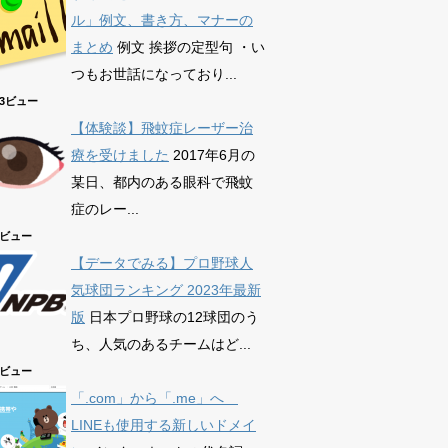
ル」例文、書き方、マナーの
まとめ
例文 挨拶の定型句 ・い
つもお世話になっており...
863ビュー
【体験談】飛蚊症レーザー治
療を受けました
2017年6月の
某日、都内のある眼科で飛蚊
症のレー...
75ビュー
【データでみる】プロ野球人
気球団ランキング 2023年最新
版
日本プロ野球の12球団のう
ち、人気のあるチームはど...
39ビュー
「.com」から「.me」へ
LINEも使用する新しいドメイ