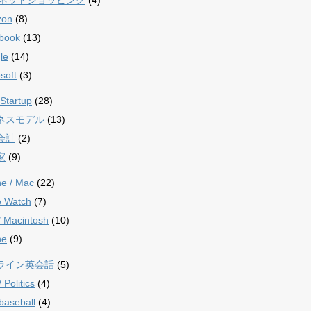
zon
(8)
book
(13)
le
(14)
soft
(3)
Startup
(28)
ネスモデル
(13)
会計
(2)
家
(9)
ne / Mac
(22)
e Watch
(7)
/ Macintosh
(10)
ne
(9)
ライン英会話
(5)
Politics
(4)
aseball
(4)