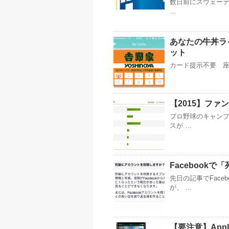
数日前にスウェーデ
…
あなたの牛丼ラ
ット
カード提示不要 座
【2015】フ
プロ野球のキャンプ
スが …
Facebook
先日の記事でFac
が、 …
【要注意】App