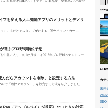
ンの家具量販店IKEA（イケア）の製品が、全世界のAmazon
37,2
イフを変える人工知能アプリのメリットとデメリ
っているだけでスタンプがたまる 近年ポイントカー …
ァンが選ぶプロ野球順位予想
も中盤に入り、約1か月後には2015年プロ野球ペナントレー
33,4
で「死んだらアカウントを削除」と設定する方法
カテ
ebookで「追悼アカウント」を設定する方法を紹介しました
未来
We
SEO
le Pay（アップルペイ）が反応しないときの対応
EC 