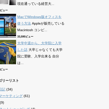
現在通っている経営大...
90ビュー
MacでWindows版オフィスを
使う方法
Appleが販売している
Macintosh コンピ...
33,595ビュー
大学中退から、大学院に入学
した話
大卒じゃなくても大学
院に受験、入学出来る 自分
は...
69ビュー
ゴリーリスト
日記
(34)
bマーケティング
(61)
(9)
/ ネットショッピング
(4)