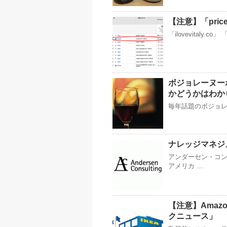
【注意】「pri
「ilovevitaly.co」 
ボジョレーヌーボ
かどうかはわか
毎年話題のボジョレー
ナレッジマネジ
アンダーセン・コン
アメリカ …
【注意】Amaz
クニュース」