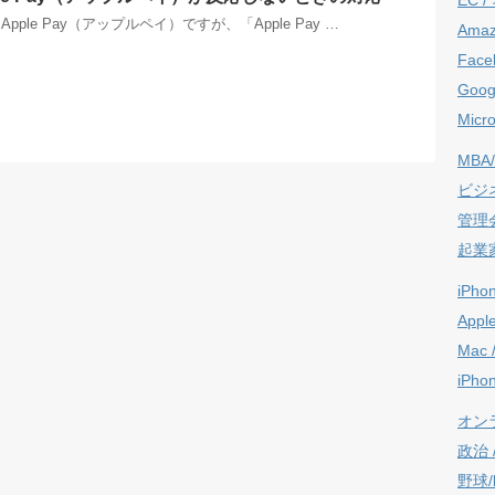
ple Pay（アップルペイ）ですが、「Apple Pay …
Ama
Face
Goog
Micro
MBA/
ビジ
管理
起業
iPho
Appl
Mac 
iPho
オン
政治 / 
野球/b