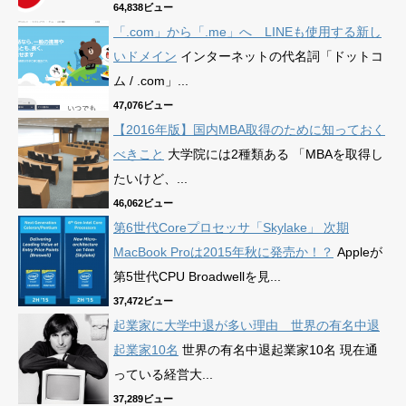
64,838ビュー
「.com」から「.me」へ LINEも使用する新し
いドメイン
インターネットの代名詞「ドットコ
ム / .com」...
47,076ビュー
【2016年版】国内MBA取得のために知っておく
べきこと
大学院には2種類ある 「MBAを取得し
たいけど、...
46,062ビュー
第6世代Coreプロセッサ「Skylake」 次期
MacBook Proは2015年秋に発売か！？
Appleが
第5世代CPU Broadwellを見...
37,472ビュー
起業家に大学中退が多い理由 世界の有名中退
起業家10名
世界の有名中退起業家10名 現在通
っている経営大...
37,289ビュー