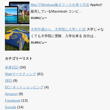
MacでWindows版オフィスを使う方法
Appleが
販売しているMacintosh コンピ...
33,595ビュー
大学中退から、大学院に入学した話
大卒じゃな
くても大学院に受験、入学出来る 自分は...
33,465ビュー
カテゴリーリスト
未来日記
(34)
Webマーケティング
(61)
SEO
(9)
EC / ネットショッピング
(4)
Amazon
(8)
Facebook
(13)
Google
(14)