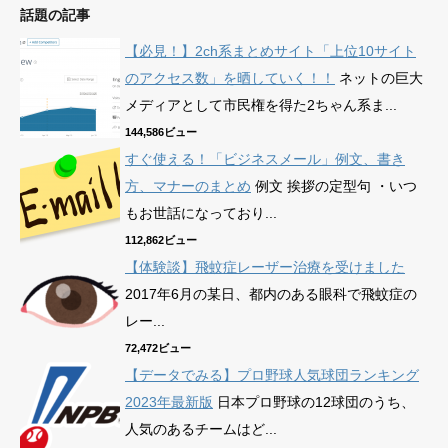
話題の記事
【必見！】2ch系まとめサイト「上位10サイト
のアクセス数」を晒していく！！
ネットの巨大
メディアとして市民権を得た2ちゃん系ま...
144,586ビュー
すぐ使える！「ビジネスメール」例文、書き
方、マナーのまとめ
例文 挨拶の定型句 ・いつ
もお世話になっており...
112,862ビュー
【体験談】飛蚊症レーザー治療を受けました
2017年6月の某日、都内のある眼科で飛蚊症の
レー...
72,472ビュー
【データでみる】プロ野球人気球団ランキング
2023年最新版
日本プロ野球の12球団のうち、
人気のあるチームはど...