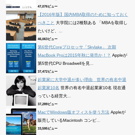
47,076ビュー
【2016年版】国内MBA取得のために知っておく
べきこと
大学院には2種類ある 「MBAを取得し
たいけど、...
46,063ビュー
第6世代Coreプロセッサ「Skylake」 次期
MacBook Proは2015年秋に発売か！？
Appleが
第5世代CPU Broadwellを見...
37,472ビュー
起業家に大学中退が多い理由 世界の有名中退
起業家10名
世界の有名中退起業家10名 現在通
っている経営大...
37,289ビュー
MacでWindows版オフィスを使う方法
Appleが
販売しているMacintosh コンピ...
33,595ビュー