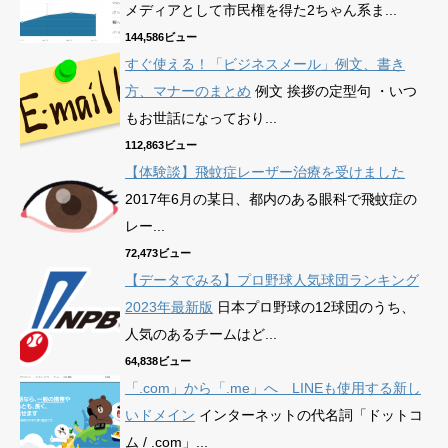
メディアとして市民権を得た2ちゃん系ま...
144,586ビュー
すぐ使える！「ビジネスメール」例文、書き
方、マナーのまとめ
例文 挨拶の定型句 ・いつ
もお世話になっており...
112,863ビュー
【体験談】飛蚊症レーザー治療を受けました
2017年6月の某日、都内のある眼科で飛蚊症の
レー...
72,473ビュー
【データでみる】プロ野球人気球団ランキング
2023年最新版
日本プロ野球の12球団のうち、
人気のあるチームはど...
64,838ビュー
「.com」から「.me」へ LINEも使用する新し
いドメイン
インターネットの代名詞「ドットコ
ム / .com」...