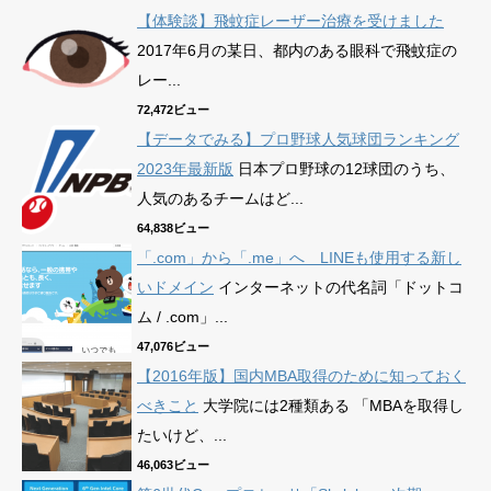
【体験談】飛蚊症レーザー治療を受けました
2017年6月の某日、都内のある眼科で飛蚊症の
レー...
72,472ビュー
【データでみる】プロ野球人気球団ランキング
2023年最新版
日本プロ野球の12球団のうち、
人気のあるチームはど...
64,838ビュー
「.com」から「.me」へ LINEも使用する新し
いドメイン
インターネットの代名詞「ドットコ
ム / .com」...
47,076ビュー
【2016年版】国内MBA取得のために知っておく
べきこと
大学院には2種類ある 「MBAを取得し
たいけど、...
46,063ビュー