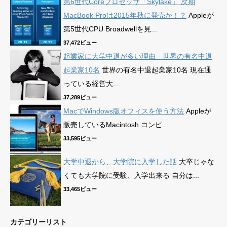
第6世代Coreプロセッサ「Skylake」 次期
MacBook Proは2015年秋に発売か！？
Appleが
第5世代CPU Broadwellを見...
37,472ビュー
起業家に大学中退が多い理由 世界の有名中退
起業家10名
世界の有名中退起業家10名 現在通
っている経営大...
37,289ビュー
MacでWindows版オフィスを使う方法
Appleが
販売しているMacintosh コンピ...
33,595ビュー
大学中退から、大学院に入学した話
大卒じゃな
くても大学院に受験、入学出来る 自分は...
33,465ビュー
カテゴリーリスト