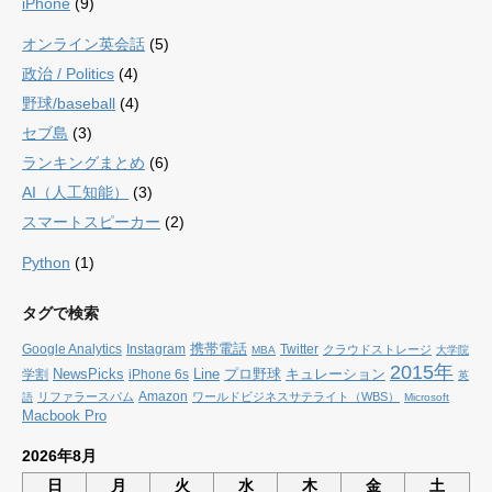
iPhone
(9)
オンライン英会話
(5)
政治 / Politics
(4)
野球/baseball
(4)
セブ島
(3)
ランキングまとめ
(6)
AI（人工知能）
(3)
スマートスピーカー
(2)
Python
(1)
タグで検索
携帯電話
Google Analytics
Instagram
Twitter
クラウドストレージ
MBA
大学院
2015年
NewsPicks
Line
プロ野球
キュレーション
学割
iPhone 6s
英
Amazon
リファラースパム
ワールドビジネスサテライト（WBS）
語
Microsoft
Macbook Pro
2026年8月
日
月
火
水
木
金
土