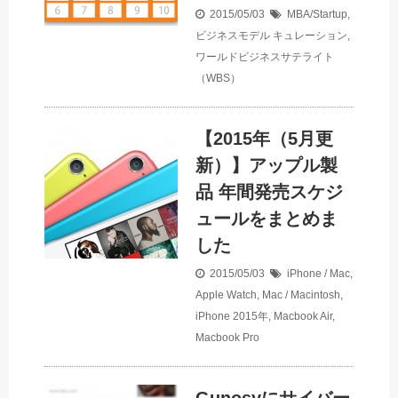
2015/05/03
MBA/Startup
,
ビジネスモデル
キュレーション
,
ワールドビジネスサテライト
（WBS）
【2015年（5月更
新）】アップル製
品 年間発売スケジ
ュールをまとめま
した
2015/05/03
iPhone / Mac
,
Apple Watch
,
Mac / Macintosh
,
iPhone
2015年
,
Macbook Air
,
Macbook Pro
Gunosyにサイバー