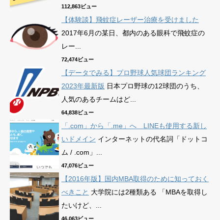
112,863ビュー
【体験談】飛蚊症レーザー治療を受けました
2017年6月の某日、都内のある眼科で飛蚊症の
レー...
72,474ビュー
【データでみる】プロ野球人気球団ランキング
2023年最新版
日本プロ野球の12球団のうち、
人気のあるチームはど...
64,838ビュー
「.com」から「.me」へ LINEも使用する新し
いドメイン
インターネットの代名詞「ドットコ
ム / .com」...
47,076ビュー
【2016年版】国内MBA取得のために知っておく
べきこと
大学院には2種類ある 「MBAを取得し
たいけど、...
46,063ビュー