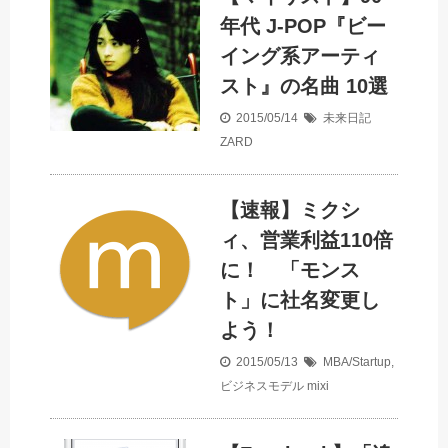
年代 J-POP『ビー
イング系アーティ
スト』の名曲 10選
2015/05/14
未来日記
ZARD
【速報】ミクシ
ィ、営業利益110倍
に！ 「モンス
ト」に社名変更し
よう！
2015/05/13
MBA/Startup
,
ビジネスモデル
mixi