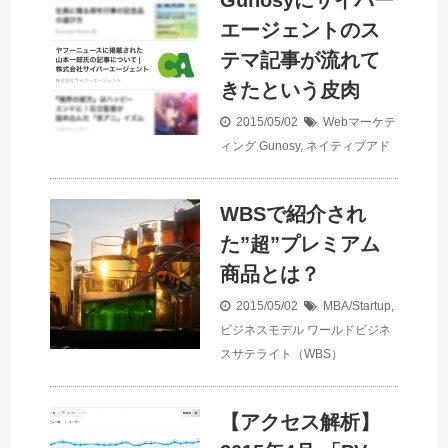
エージェントのス
テマ記事が流れて
きたという皮肉
2015/05/02
Webマーケテ
ィング
Gunosy
,
ネイティブアド
WBSで紹介され
た”超”プレミアム
商品とは？
2015/05/02
MBA/Startup
,
ビジネスモデル
ワールドビジネ
スサテライト（WBS）
【アクセス解析】