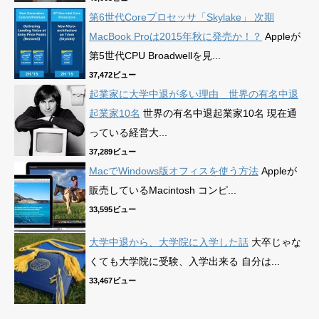
第6世代Coreプロセッサ「Skylake」 次期
MacBook Proは2015年秋に発売か！？
Appleが
第5世代CPU Broadwellを見...
37,472ビュー
起業家に大学中退が多い理由 世界の有名中退
起業家10名
世界の有名中退起業家10名 現在通
っている経営大...
37,289ビュー
MacでWindows版オフィスを使う方法
Appleが
販売しているMacintosh コンピ...
33,595ビュー
大学中退から、大学院に入学した話
大卒じゃな
くても大学院に受験、入学出来る 自分は...
33,467ビュー