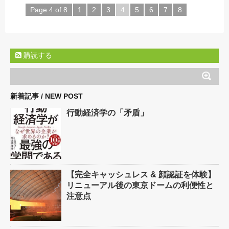
Page 4 of 8
1
2
3
4
5
6
7
8
購読する
新着記事 / NEW POST
行動経済学の「矛盾」
【完全キャッシュレス & 顔認証を体験】
リニューアル後の東京ドームの利便性と
注意点