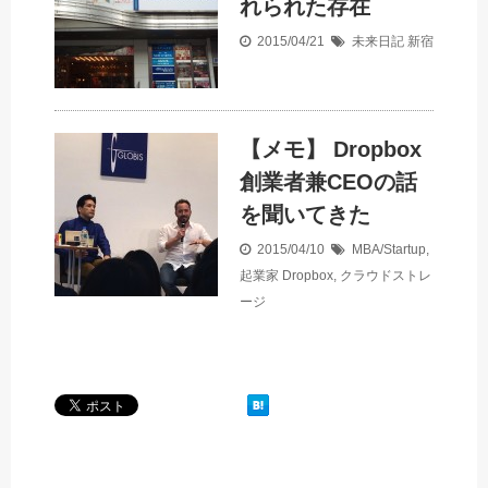
れられた存在
2015/04/21
未来日記
新宿
【メモ】 Dropbox
創業者兼CEOの話
を聞いてきた
2015/04/10
MBA/Startup
,
起業家
Dropbox
,
クラウドストレ
ージ