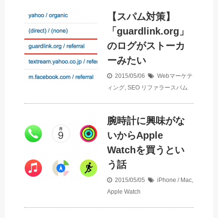
【スパム対策】
「guardlink.org」
のログがストーカ
ーみたい
2015/05/06
Webマーケテ
ィング
,
SEO
リファラースパム
腕時計に興味がな
いからApple
Watchを買うとい
う話
2015/05/05
iPhone / Mac
,
Apple Watch